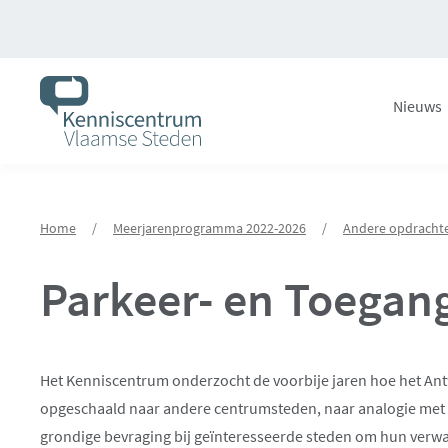
Overslaan
en
naar
de
Nieuws
inhoud
gaan
Home
/
Meerjarenprogramma 2022-2026
/
Andere opdracht
Parkeer- en Toegang
Het Kenniscentrum onderzocht de voorbije jaren hoe het An
opgeschaald naar andere centrumsteden, naar analogie met d
grondige bevraging bij geïnteresseerde steden om hun verwac