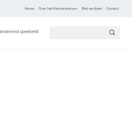
Home
Over het Kenniscentrum
Wat we doen
Contact
Zoek
anderend speelveld
in
Toepasse
VVSG