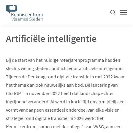
Overslaan
en
Zoeken
Men
naar
de
Artificiële intelligentie
inhoud
gaan
Bij de start van het huidige meerjarenprogramma hadden
slechts weinig steden aandacht voor artificiële intelligentie.
Tijdens de Denkdag rond digitale transitie in mei 2022 kwam
het thema dan ook nauwelijks aan bod. De lancering van
ChatGPT in november 2022 heeft dat landschap echter
ingrijpend veranderd: AI werd in korte tijd onvermijdelijk en
vormt vandaag een essentieel onderdeel van elke visie en
strategie rond digitale transitie. In 2026 werkt het
Kenniscentrum, samen met de collega’s van VVSG, aan een