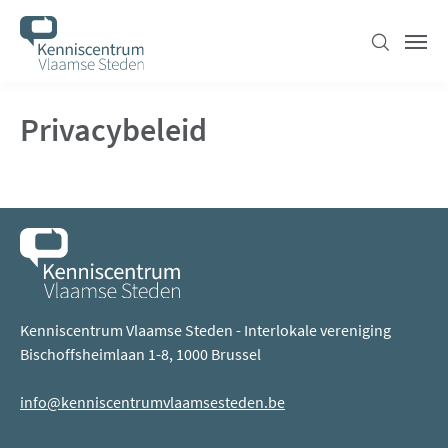
Overslaan
en
Zoeken
Men
naar
de
Privacybeleid
inhoud
gaan
Kenniscentrum Vlaamse Steden - Interlokale vereniging
Bischoffsheimlaan 1-8, 1000 Brussel
info@kenniscentrumvlaamsesteden.be