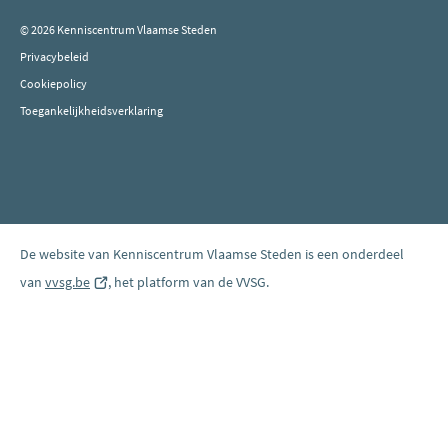
© 2026 Kenniscentrum Vlaamse Steden
Privacybeleid
Cookiepolicy
Toegankelijkheidsverklaring
De website van Kenniscentrum Vlaamse Steden is een onderdeel
van
vvsg.be
(opent
, het platform van de VVSG.
nieuw
venster)