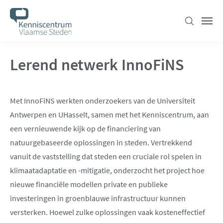
Overslaan
en
Zoeken
Men
naar
de
Lerend netwerk InnoFiNS
inhoud
gaan
Met InnoFiNS werkten onderzoekers van de Universiteit
Antwerpen en UHasselt, samen met het Kenniscentrum, aan
een vernieuwende kijk op de financiering van
natuurgebaseerde oplossingen in steden. Vertrekkend
vanuit de vaststelling dat steden een cruciale rol spelen in
klimaatadaptatie en -mitigatie, onderzocht het project hoe
nieuwe financiële modellen private en publieke
investeringen in groenblauwe infrastructuur kunnen
versterken. Hoewel zulke oplossingen vaak kosteneffectief