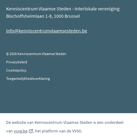
Kenniscentrum Vlaamse Steden - Interlokale vereniging
Bischoffsheimlaan 1-8, 1000 Brussel
info@kenniscentrumvlaamsesteden.be
© 2026 Kenniscentrum Vlaamse Steden
Privacybeleid
Cookiepolicy
Toegankelijkheidsverklaring
De website van Kenniscentrum Vlaamse Steden is een onderdeel
van
vvsg.be
(opent
, het platform van de VVSG.