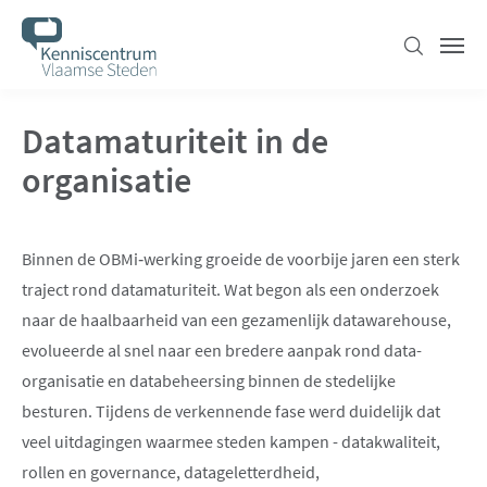
Overslaan
en
Zoeken
Men
naar
de
Datamaturiteit in de
inhoud
gaan
organisatie
Binnen de OBMi‑werking groeide de voorbije jaren een sterk
traject rond datamaturiteit. Wat begon als een onderzoek
naar de haalbaarheid van een gezamenlijk datawarehouse,
evolueerde al snel naar een bredere aanpak rond data­
organisatie en data­beheersing binnen de stedelijke
besturen. Tijdens de verkennende fase werd duidelijk dat
veel uitdagingen waarmee steden kampen - datakwaliteit,
rollen en governance, datageletterdheid,