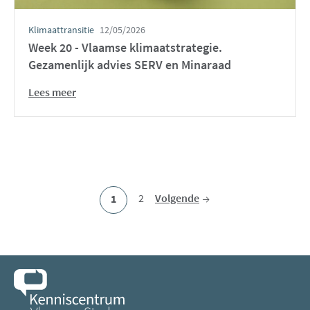
Klimaattransitie
12/05/2026
Week 20 - Vlaamse klimaatstrategie.
Gezamenlijk advies SERV en Minaraad
Lees meer
Ga
2
Volgende
Huidige
1
naar
pagina
pagina
2