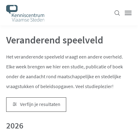
Overslaan
en
Zoeken
Men
naar
de
Veranderend speelveld
inhoud
gaan
Het veranderende speelveld vraagt een andere overheid.
Elke week brengen we hier een studie, publicatie of boek
onder de aandacht rond maatschappelijke en stedelijke
vraagstukken of beleidsopgaven. Veel studieplezier!
Verfijn je resultaten
Resultaten
2026