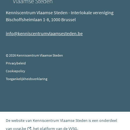
Kenniscentrum Vlaamse Steden - Interlokale vereniging
Bischoffsheimlaan 1-8, 1000 Brussel
info@kenniscentrumvlaamsesteden.be
© 2026 Kenniscentrum Vlaamse Steden
Privacybeleid
Cookiepolicy
Toegankelijkheidsverklaring
De website van Kenniscentrum Vlaamse Steden is een onderdeel
van
vvsg.be
(opent
, het platform van de VVSG.