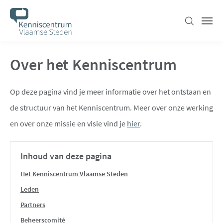
Overslaan
en
Zoeken
Men
naar
de
Over het Kenniscentrum
inhoud
gaan
Op deze pagina vind je meer informatie over het ontstaan en
de structuur van het Kenniscentrum. Meer over onze werking
en over onze missie en visie vind je
hier
.
Inhoud van deze pagina
Het Kenniscentrum Vlaamse Steden
Leden
Partners
Beheerscomité