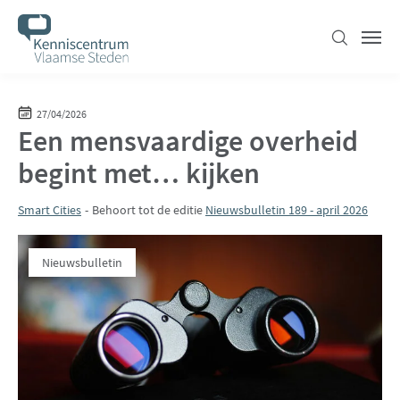
Overslaan
en
Zoeken
Men
naar
de
inhoud
27/04/2026
Een mensvaardige overheid
gaan
begint met… kijken
Smart Cities
Behoort tot de editie
Nieuwsbulletin 189 - april 2026
Nieuwsbulletin