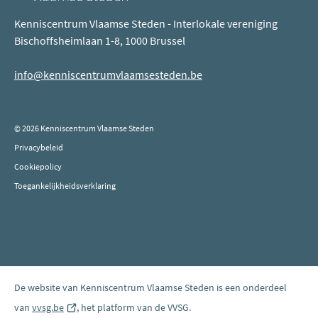
Kenniscentrum Vlaamse Steden - Interlokale vereniging
Bischoffsheimlaan 1-8, 1000 Brussel
info@kenniscentrumvlaamsesteden.be
© 2026 Kenniscentrum Vlaamse Steden
Privacybeleid
Cookiepolicy
Toegankelijkheidsverklaring
De website van Kenniscentrum Vlaamse Steden is een onderdeel
van
vvsg.be
(opent
, het platform van de VVSG.