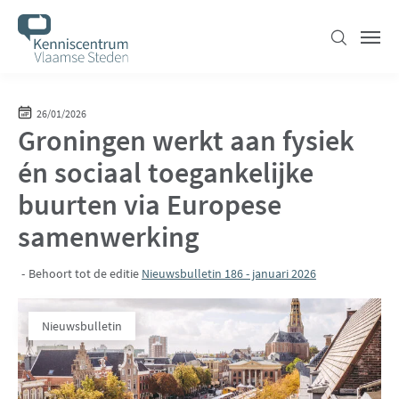
Overslaan
en
Zoeken
Men
naar
de
inhoud
26/01/2026
Groningen werkt aan fysiek
gaan
én sociaal toegankelijke
buurten via Europese
samenwerking
Behoort tot de editie
Nieuwsbulletin 186 - januari 2026
Nieuwsbulletin