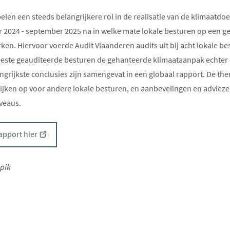
elen een steeds belangrijkere rol in de realisatie van de klimaatdo
 2024 - september 2025 na in welke mate lokale besturen op een g
en. Hiervoor voerde Audit Vlaanderen audits uit bij acht lokale be
meeste geauditeerde besturen de gehanteerde klimaataanpak echter
angrijkste conclusies zijn samengevat in een globaal rapport. De th
ijken op voor andere lokale besturen, en aanbevelingen en advieze
veaus.
(opent
apport hier
nieuw
venster)
pik