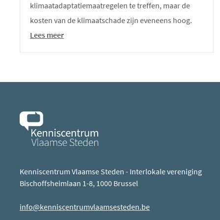
klimaatadaptatiemaatregelen te treffen, maar de
kosten van de klimaatschade zijn eveneens hoog.
Lees meer
Kenniscentrum Vlaamse Steden - Interlokale vereniging
Bischoffsheimlaan 1-8, 1000 Brussel
info@kenniscentrumvlaamsesteden.be