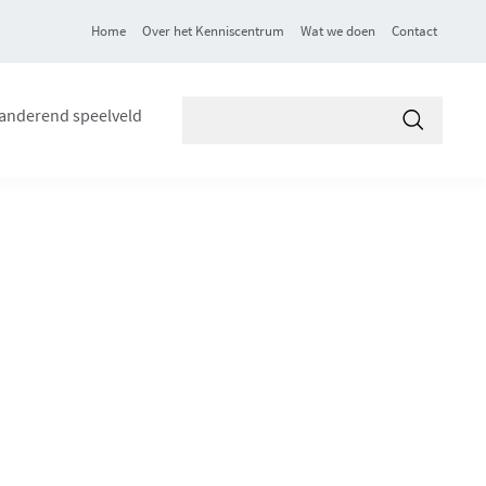
Home
Over het Kenniscentrum
Wat we doen
Contact
Zoek
anderend speelveld
in
Toepasse
VVSG