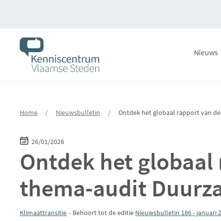
Overslaan
en
naar
de
Nieuws
inhoud
gaan
Home
/
Nieuwsbulletin
/
Ontdek het globaal rapport van d
26/01/2026
Ontdek het globaal 
thema-audit Duurz
Klimaattransitie
Behoort tot de editie
Nieuwsbulletin 186 - januari 