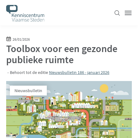
Overslaan
en
Zoeken
Men
naar
de
inhoud
26/01/2026
Toolbox voor een gezonde
gaan
publieke ruimte
Behoort tot de editie
Nieuwsbulletin 186 - januari 2026
Nieuwsbulletin