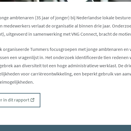
onge ambtenaren (35 jaar of jonger)
bij Nederlandse lokale bestur
medewerkers verlaat de organisatie al binnen drie jaar. Onderzoe
cht), uitgevoerd in samenwerking met VNG Connect,
bracht de motiev
k organiseerde Tummers focusgroepen met jonge ambtenaren en v
sen een vragenlijst in. Het onderzoek identificeerde tien redene
gebrek aan diversiteit tot een hoge administratieve werklast. De dri
ijkheden voor carrièreontwikkeling, een beperkt gebruik van aan
oeimogelijkheden.
(opent
er in dit rapport
nieuw
venster)