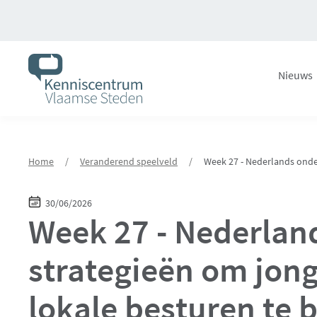
Overslaan
en
naar
de
Nieuws
inhoud
gaan
Home
/
Veranderend speelveld
/
Week 27 - Nederlands onde
30/06/2026
Week 27 - Nederlan
strategieën om jon
lokale besturen te