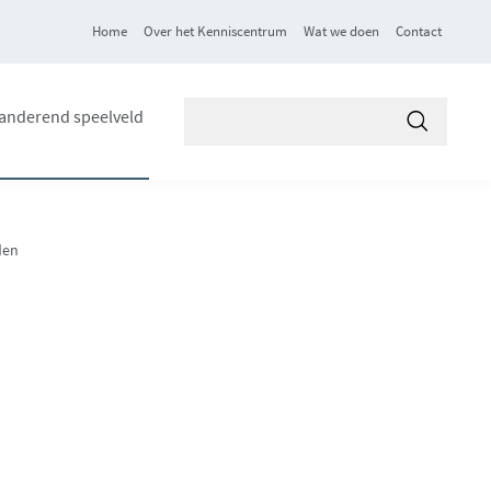
Home
Over het Kenniscentrum
Wat we doen
Contact
Zoek
anderend speelveld
in
Toepasse
VVSG
den