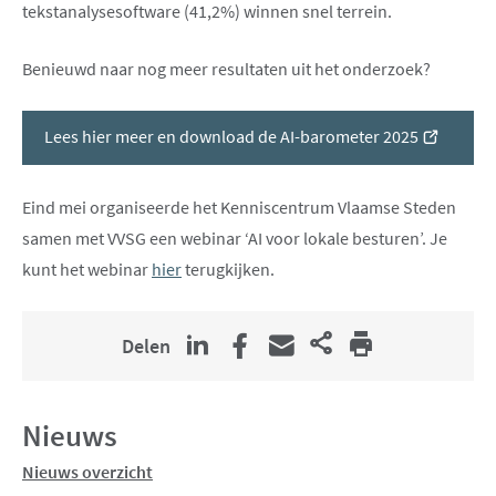
tekstanalysesoftware (41,2%) winnen snel terrein.
Benieuwd naar nog meer resultaten uit het onderzoek?
(opent
Lees hier meer en download de AI-barometer 2025
nieuw
venster
Eind mei organiseerde het Kenniscentrum Vlaamse Steden
samen met VVSG een webinar ‘AI voor lokale besturen’. Je
kunt het webinar
hier
terugkijken.
Delen
Nieuws
Nieuws overzicht