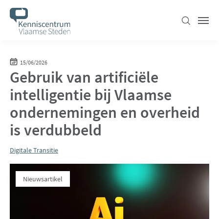
Overslaan
en
Zoeken
Men
naar
de
inhoud
15/06/2026
Gebruik van artificiële
gaan
intelligentie bij Vlaamse
ondernemingen en overheid
is verdubbeld
Digitale Transitie
Nieuwsartikel